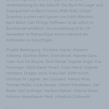
Verantwortung für die Zukunft. Das Buch NS-Lager und
Zwangsarbeit im Bezirk Krems (1938-1945), Citizen
Scientists suchen nach Spuren von Edith Blaschitz,
Karin Böhm, Carl Philipp Hoffmann ist ab sofort im
Buchhandel erhältlich. Die Ausstellung ist bis 29.
November im Rathausfoyer Krems während der
Amtszeiten zu besichtigen.
Projekt-Beteiligung: Christine Aigner, Giovanni
Alfarano, Günther Bohrn, Erich Broidl, Maxime Cano-
Lizan, Kurt De Bruyne, Dorli Demal, Dagmar Engel, Eva
Forstinger, Odile Gavel Minart, Franz Hainzl, Dagmar
Hofmann, Dragan Jović, Franz Karl, Edith Krisch,
Christian M. Legner, Jan Luyssaert, Markus Mraz,
Thomas Müller, Lucas Nunzer, Gilbert Pandelaers, Karl
Reder, Karl Simlinger, Herbert Slatner, Viktoria Strom,
Antonia Wasserbauer-Redl, Arkadiusz Zi
ó
tkowski