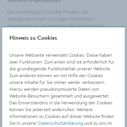
Zahlreiche Projektbeteiligte
Die Ausstellung ist Teil des Projekts „NS-
Volksgemeinschaft‘ und Lager. Geschichte –
Transformation – Erinnerung“ der Universität für
Weiterbildung. Federführend waren Forschungsleiterin
Hinweis zu Cookies
Martha Keil und Wissenschaftlerin Edith Blaschitz sowie
Kuratorin Karin Böhm, die sich in den vergangenen drei
Jahren intensiv mit der Geschichte der
Unsere Webseite verwendet Cookies. Diese haben
nationalsozialistischen Lager in Niederösterreich
zwei Funktionen: Zum einen sind sie erforderlich für
beschäftigt haben. Parallel zur lokalen Gruppe gab es
die grundlegende Funktionalität unserer Website.
auch viele Kontakte zu Nachkommen, die Dokumente
Zum anderen können wir mit Hilfe der Cookies
und Erfahrungsberichte bereitstellten. Die Stadt Krems
unsere Inhalte für Sie immer weiter verbessern.
von Seiten des Kulturamtes und das Institut für
Hierzu werden pseudonymisierte Daten von
jüdische Geschichte Österreichs unterstützten dieses
Website-Besuchern gesammelt und ausgewertet.
Projekt, das Land Niederösterreich war Fördergeber.
Das Einverständnis in die Verwendung der Cookies
Wissenschaftliche Erkenntnisse konnten durch die
können Sie jederzeit widerrufen. Weitere
Spurensuche der Citizen Scientists zusätzlich
Informationen zu Cookies auf dieser Website finden
gewonnen werden. D.h. ehrenamtliche Forschende, die
Sie in unserer
Datenschutzerklärung
und zu uns im