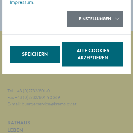
Impressum
.
EINSTELLUNGEN
ALLE COOKIES
SPEICHERN
Magistrat der Stadt Krems
AKZEPTIEREN
Obere Landstraße 4
A-3500 Krems
Tel. +43 (0)2732/801-0
Fax +43 (0)2732/801-90 269
E-mail:
buergerservice@krems.gv.at
RATHAUS
LEBEN