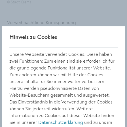
© Stadt Krems
Vorweihnachtliche Krimispannung
Am 8. Dezember feierten Lesebegeisterte den Tag des
Hinweis zu Cookies
Krimis. Die Bücherei lud aus diesem Anlass schon am
Abend davor zur Lesung mit Krimi-Autorin Maria
Publig. Sie las nicht nur aus ihrem fesselnden Buch
Unsere Webseite verwendet Cookies. Diese haben
„Stille Nacht, Keiner wacht“, wo sie ihre Zuhörer:innen
zwei Funktionen: Zum einen sind sie erforderlich für
in eine dunklere Seite der besinnlichen Weihnachtszeit
die grundlegende Funktionalität unserer Website.
führte, sondern begeisterete auch mit ihrem skurril
Zum anderen können wir mit Hilfe der Cookies
und spannenden Buch "Waldviertelmorde".
unsere Inhalte für Sie immer weiter verbessern.
Hierzu werden pseudonymisierte Daten von
Stadtbücherei & Medieathek Krems, Körnermarkt 14,
Website-Besuchern gesammelt und ausgewertet.
www.krems.at/buecherei
Das Einverständnis in die Verwendung der Cookies
können Sie jederzeit widerrufen. Weitere
Informationen zu Cookies auf dieser Website finden
Sie in unserer
Datenschutzerklärung
und zu uns im
TEILEN