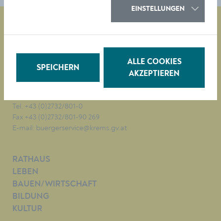
EINSTELLUNGEN
Magistrat der Stadt Krems
Obere Landstraße 4
ALLE COOKIES
SPEICHERN
A-3500 Krems
AKZEPTIEREN
Tel. +43 (0)2732/801-0
Fax +43 (0)2732/801-90 269
E-mail:
buergerservice@krems.gv.at
RATHAUS
LEBEN
BAUEN/WIRTSCHAFT
BILDUNG
KULTUR