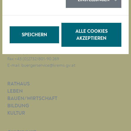
EINSTELLUNGEN
Magistrat der Stadt Krems
Obere Landstraße 4
A-3500 Krems
ALLE COOKIES
SPEICHERN
AKZEPTIEREN
Tel. +43 (0)2732/801-0
Fax +43 (0)2732/801-90 269
E-mail:
buergerservice@krems.gv.at
RATHAUS
LEBEN
BAUEN/WIRTSCHAFT
BILDUNG
KULTUR