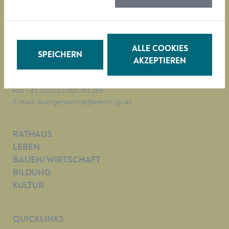
Magistrat der Stadt Krems
Obere Landstraße 4
A-3500 Krems
ALLE COOKIES
SPEICHERN
AKZEPTIEREN
Tel. +43 (0)2732/801-0
Fax +43 (0)2732/801-90 269
E-mail:
buergerservice@krems.gv.at
RATHAUS
LEBEN
BAUEN/WIRTSCHAFT
BILDUNG
KULTUR
QUICKLINKS