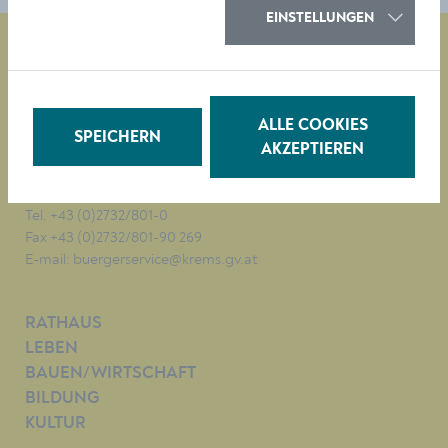
EINSTELLUNGEN
Magistrat der Stadt Krems
Obere Landstraße 4
ALLE COOKIES
SPEICHERN
A-3500 Krems
AKZEPTIEREN
Tel. +43 (0)2732/801-0
Fax +43 (0)2732/801-90 269
E-mail:
buergerservice@krems.gv.at
RATHAUS
LEBEN
BAUEN/WIRTSCHAFT
BILDUNG
KULTUR