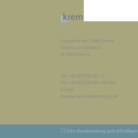
Magistrat der Stadt Krems
Obere Landstraße 4
A-3500 Krems
Tel. +43 (0)2732/801-0
Fax +43 (0)2732/801-90 269
E-mail:
buergerservice@krems.gv.at
Info: Kundmachung gem.§13 Allgem