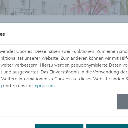
se
Pressemeldungen
Pressemeldung Detail
es
endet Cookies. Diese haben zwei Funktionen: Zum einen sind s
lungendocx.pdf
ktionalität unserer Website. Zum anderen können wir mit Hilf
DOWNLOAD
r weiter verbessern. Hierzu werden pseudonymisierte Daten v
 und ausgewertet. Das Einverständnis in die Verwendung der
. Weitere Informationen zu Cookies auf dieser Website finden S
g
und zu uns im
Impressum
.