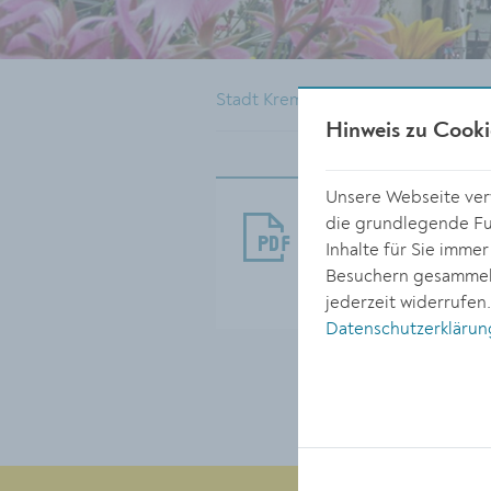
Stadt Krems
Rathaus
Pres
Hinweis zu Cooki
Unsere Webseite verw
ARchiv_Mittei
die grundlegende Fun
Inhalte für Sie imme
Größe:
Besuchern gesammelt
448.34 KB
jederzeit widerrufen
Datenschutzerklärun