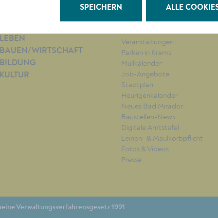
SPEICHERN
ALLE COOKIE
RATHAUS
QUICKLINKS
LEBEN
Veranstaltungen
BAUEN/WIRTSCHAFT
Parken in Krems
BILDUNG
Müllkalender
Job-Angebote
KULTUR
Stadtplan
Heurigenkalender
Neues Bad Mirador
Baustellen-News
Digitale Amtstafel
Leinen- & Maulkorbpflicht
Fotos & Videos
Presse
eine Verwaltungsverfahrensgesetz 1991