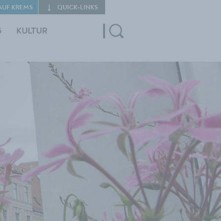
AUF KREMS
QUICK‑LINKS
G
KULTUR