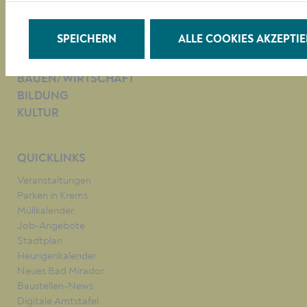
E-mail:
buergerservice@krems.gv.at
SPEICHERN
ALLE COOKIES AKZEPTI
RATHAUS
LEBEN
BAUEN/WIRTSCHAFT
BILDUNG
KULTUR
QUICKLINKS
Veranstaltungen
Parken in Krems
Müllkalender
Job-Angebote
Stadtplan
Heurigenkalender
Neues Bad Mirador
Baustellen-News
Digitale Amtstafel