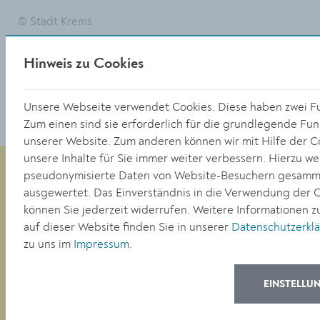
© Stadt Krems
Hinweis zu Cookies
DOWNLOAD
Unsere Webseite verwendet Cookies. Diese haben zwei F
Zum einen sind sie erforderlich für die grundlegende Funk
unserer Website. Zum anderen können wir mit Hilfe der C
unsere Inhalte für Sie immer weiter verbessern. Hierzu w
pseudonymisierte Daten von Website-Besuchern gesamm
ausgewertet. Das Einverständnis in die Verwendung der 
Magistrat der Stadt Krems
können Sie jederzeit widerrufen. Weitere Informationen z
Obere Landstraße 4
auf dieser Website finden Sie in unserer
Datenschutzerkl
A-3500 Krems
zu uns im
Impressum
.
EINSTELLU
Tel. +43 (0)2732/801-0
Fax +43 (0)2732/801-90 269