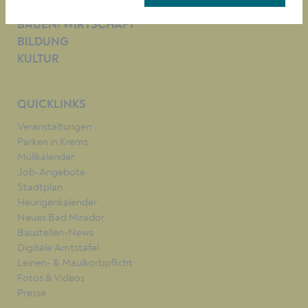
LEBEN
BAUEN/WIRTSCHAFT
BILDUNG
KULTUR
QUICKLINKS
Veranstaltungen
Parken in Krems
Müllkalender
Job-Angebote
Stadtplan
Heurigenkalender
Neues Bad Mirador
Baustellen-News
Digitale Amtstafel
Leinen- & Maulkorbpflicht
Fotos & Videos
Presse