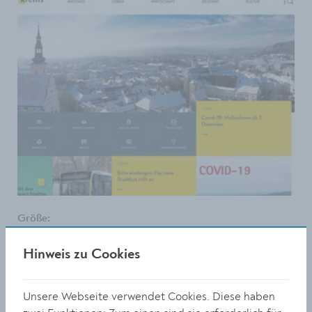
Größe:
3840 x 2160 Px
2.28 MB
Hinweis zu Cookies
© Stadt Krems
Unsere Webseite verwendet Cookies. Diese haben