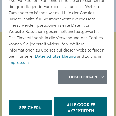
zwei Funktionen: Zum einen sind sie erforderlich für
DOWNLOAD
die grundlegende Funktionalität unserer Website.
Zum anderen können wir mit Hilfe der Cookies
unsere Inhalte für Sie immer weiter verbessern.
Hierzu werden pseudonymisierte Daten von
Website-Besuchern gesammelt und ausgewertet.
Das Einverständnis in die Verwendung der Cookies
können Sie jederzeit widerrufen. Weitere
Informationen zu Cookies auf dieser Website finden
Magistrat der Stadt Krems
Sie in unserer
Datenschutzerklärung
und zu uns im
Obere Landstraße 4
Impressum
.
A-3500 Krems
EINSTELLUNGEN
Tel. +43 (0)2732/801-0
Fax +43 (0)2732/801-90 269
E-mail:
buergerservice@krems.gv.at
ALLE COOKIES
SPEICHERN
AKZEPTIEREN
RATHAUS