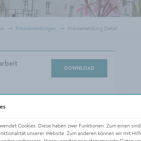
se
Pressemeldungen
Pressemeldung Detail
arbeit
DOWNLOAD
es
Schon jetzt bietet der UHK Krems in
endet Cookies. Diese haben zwei Funktionen: Zum einen sind s
der Mittelschule ein
ktionalität unserer Website. Zum anderen können wir mit Hilf
Handballtraining an.