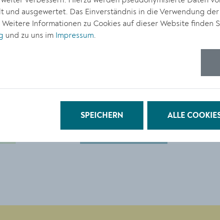
r weiter verbessern. Hierzu werden pseudonymisierte Daten v
© Stadt Krems, Abdruck bei
 und ausgewertet. Das Einverständnis in die Verwendung der
Namensnennung honorarfrei
. Weitere Informationen zu Cookies auf dieser Website finden S
g
und zu uns im
Impressum
.
Größe:
4000 x 2748 Px
1.22 MB
© Stadt Krems
SPEICHERN
ALLE COOKIE
DOWNLOAD