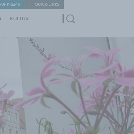
AUF KREMS
QUICK‑LINKS
G
KULTUR