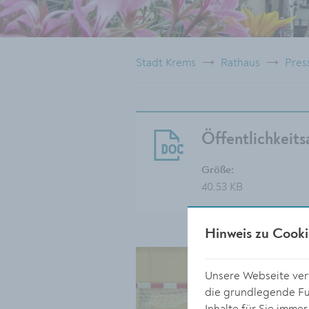
Stadt Krems
Rathaus
Pres
Öffentlichkeits
Größe:
40.53 KB
Hinweis zu Cooki
Unsere Webseite verw
die grundlegende Fun