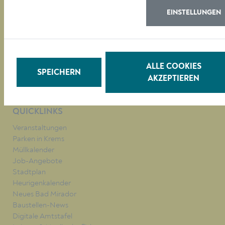
EINSTELLUNGEN
RATHAUS
LEBEN
BAUEN/WIRTSCHAFT
BILDUNG
ALLE COOKIES
SPEICHERN
KULTUR
AKZEPTIEREN
QUICKLINKS
Veranstaltungen
Parken in Krems
Müllkalender
Job-Angebote
Stadtplan
Heurigenkalender
Neues Bad Mirador
Baustellen-News
Digitale Amtstafel