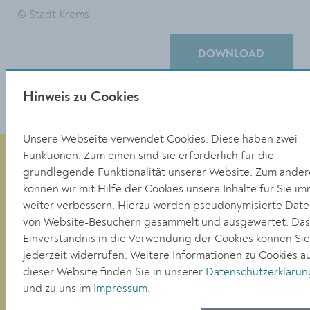
© Stadt Krems
DOWNLOAD
Hinweis zu Cookies
Unsere Webseite verwendet Cookies. Diese haben zwei
Funktionen: Zum einen sind sie erforderlich für die
grundlegende Funktionalität unserer Website. Zum ande
können wir mit Hilfe der Cookies unsere Inhalte für Sie i
Magistrat der Stadt Krems
weiter verbessern. Hierzu werden pseudonymisierte Dat
Obere Landstraße 4
von Website-Besuchern gesammelt und ausgewertet. Das
A-3500 Krems
Einverständnis in die Verwendung der Cookies können Sie
jederzeit widerrufen. Weitere Informationen zu Cookies a
dieser Website finden Sie in unserer
Datenschutzerklärun
Tel. +43 (0)2732/801-0
und zu uns im
Impressum
.
Fax +43 (0)2732/801-90 269
E-mail:
buergerservice@krems.gv.at