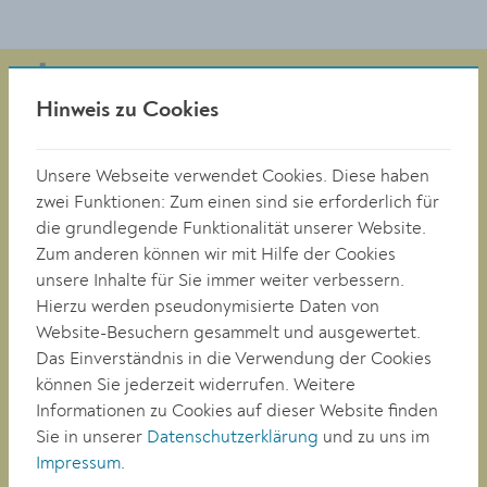
Hinweis zu Cookies
Magistrat der Stadt Krems
Obere Landstraße 4
Unsere Webseite verwendet Cookies. Diese haben
A-3500 Krems
zwei Funktionen: Zum einen sind sie erforderlich für
die grundlegende Funktionalität unserer Website.
Zum anderen können wir mit Hilfe der Cookies
Tel. +43 (0)2732/801-0
unsere Inhalte für Sie immer weiter verbessern.
Fax +43 (0)2732/801-90 269
Hierzu werden pseudonymisierte Daten von
E-mail:
buergerservice@krems.gv.at
Website-Besuchern gesammelt und ausgewertet.
Das Einverständnis in die Verwendung der Cookies
können Sie jederzeit widerrufen. Weitere
RATHAUS
Informationen zu Cookies auf dieser Website finden
LEBEN
Sie in unserer
Datenschutzerklärung
und zu uns im
BAUEN/WIRTSCHAFT
Impressum
.
BILDUNG