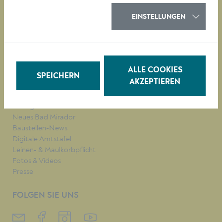
KULTUR
EINSTELLUNGEN
QUICKLINKS
Veranstaltungen
Parken in Krems
ALLE COOKIES
Müllkalender
SPEICHERN
AKZEPTIEREN
Job-Angebote
Stadtplan
Heurigenkalender
Neues Bad Mirador
Baustellen-News
Digitale Amtstafel
Leinen- & Maulkorbpflicht
Fotos & Videos
Presse
FOLGEN SIE UNS