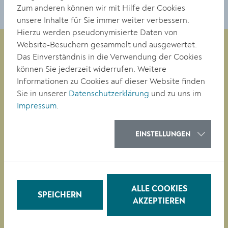
Zum anderen können wir mit Hilfe der Cookies
unsere Inhalte für Sie immer weiter verbessern.
Hierzu werden pseudonymisierte Daten von
Website-Besuchern gesammelt und ausgewertet.
Das Einverständnis in die Verwendung der Cookies
können Sie jederzeit widerrufen. Weitere
Magistrat der Stadt Krems
Informationen zu Cookies auf dieser Website finden
Obere Landstraße 4
Sie in unserer
Datenschutzerklärung
und zu uns im
A-3500 Krems
Impressum
.
Tel. +43 (0)2732/801-0
EINSTELLUNGEN
Fax +43 (0)2732/801-90 269
E-mail:
buergerservice@krems.gv.at
RATHAUS
ALLE COOKIES
SPEICHERN
LEBEN
AKZEPTIEREN
BAUEN/WIRTSCHAFT
BILDUNG