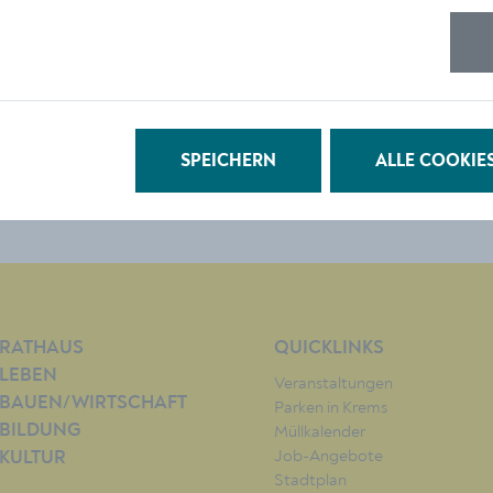
© Stadt Krems
DOWNLOAD
SPEICHERN
ALLE COOKIE
RATHAUS
QUICKLINKS
LEBEN
Veranstaltungen
BAUEN/WIRTSCHAFT
Parken in Krems
BILDUNG
Müllkalender
Job-Angebote
KULTUR
Stadtplan