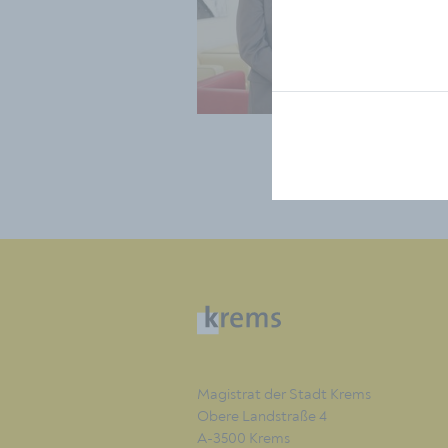
Magistrat der Stadt Krems
Obere Landstraße 4
A-3500 Krems