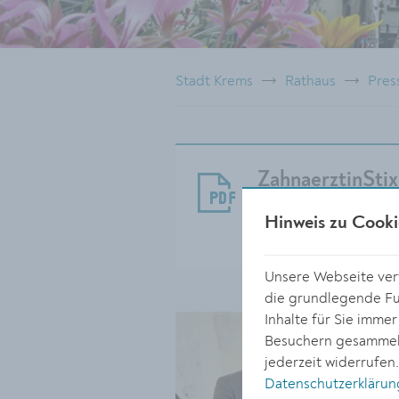
Stadt Krems
Rathaus
Pres
ZahnaerztinStix
Größe:
Hinweis zu Cooki
169.41 KB
Unsere Webseite verw
die grundlegende Fun
Inhalte für Sie imme
Besuchern gesammelt
jederzeit widerrufen
Datenschutzerklärun