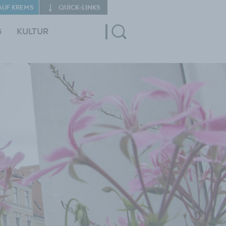
AUF KREMS
QUICK‑LINKS
G
KULTUR