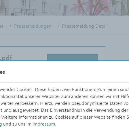
se
Pressemeldungen
Pressemeldung Detail
.pdf
DOWNLOAD
es
endet Cookies. Diese haben zwei Funktionen: Zum einen sind s
ktionalität unserer Website. Zum anderen können wir mit Hilf
r weiter verbessern. Hierzu werden pseudonymisierte Daten v
Größe:
 und ausgewertet. Das Einverständnis in die Verwendung der
5642 x 3737 Px
. Weitere Informationen zu Cookies auf dieser Website finden S
6.21 MB
g
und zu uns im
Impressum
.