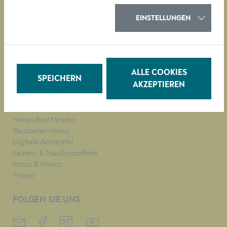
KULTUR
EINSTELLUNGEN
QUICKLINKS
Veranstaltungen
Parken in Krems
ALLE COOKIES
Müllkalender
SPEICHERN
AKZEPTIEREN
Job-Angebote
Stadtplan
Heurigenkalender
Neues Bad Mirador
Baustellen-News
Digitale Amtstafel
Leinen- & Maulkorbpflicht
Fotos & Videos
Presse
FOLGEN SIE UNS