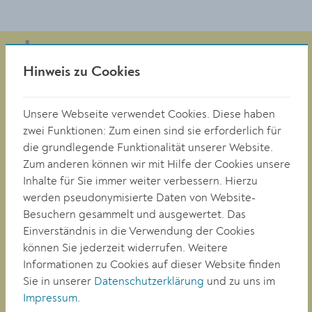
Hinweis zu Cookies
Magistrat der Stadt Krems
Obere Landstraße 4
Unsere Webseite verwendet Cookies. Diese haben
A-3500 Krems
zwei Funktionen: Zum einen sind sie erforderlich für
die grundlegende Funktionalität unserer Website.
Zum anderen können wir mit Hilfe der Cookies unsere
Tel. +43 (0)2732/801-0
Inhalte für Sie immer weiter verbessern. Hierzu
Fax +43 (0)2732/801-90 269
werden pseudonymisierte Daten von Website-
E-mail:
buergerservice@krems.gv.at
Besuchern gesammelt und ausgewertet. Das
Einverständnis in die Verwendung der Cookies
können Sie jederzeit widerrufen. Weitere
RATHAUS
Informationen zu Cookies auf dieser Website finden
LEBEN
Sie in unserer
Datenschutzerklärung
und zu uns im
BAUEN/WIRTSCHAFT
Impressum
.
BILDUNG