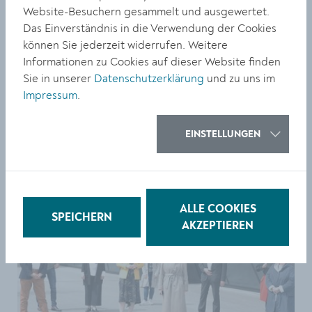
Website-Besuchern gesammelt und ausgewertet.
Größe:
Das Einverständnis in die Verwendung der Cookies
6720 x 4480 Px
können Sie jederzeit widerrufen. Weitere
1.56 MB
Informationen zu Cookies auf dieser Website finden
© Stadt Krems
Sie in unserer
Datenschutzerklärung
und zu uns im
Impressum
.
DOWNLOAD
EINSTELLUNGEN
ALLE COOKIES
SPEICHERN
AKZEPTIEREN