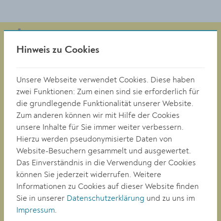
Hinweis zu Cookies
Magistrat der Stadt Krems
Obere Landstraße 4
Unsere Webseite verwendet Cookies. Diese haben
A-3500 Krems
zwei Funktionen: Zum einen sind sie erforderlich für
die grundlegende Funktionalität unserer Website.
Zum anderen können wir mit Hilfe der Cookies
Tel. +43 (0)2732/801-0
unsere Inhalte für Sie immer weiter verbessern.
Fax +43 (0)2732/801-90 269
Hierzu werden pseudonymisierte Daten von
E-mail:
buergerservice@krems.gv.at
Website-Besuchern gesammelt und ausgewertet.
Das Einverständnis in die Verwendung der Cookies
können Sie jederzeit widerrufen. Weitere
RATHAUS
Informationen zu Cookies auf dieser Website finden
LEBEN
Sie in unserer
Datenschutzerklärung
und zu uns im
BAUEN/WIRTSCHAFT
Impressum
.
BILDUNG