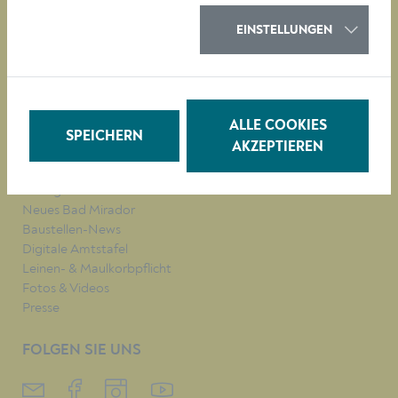
KULTUR
EINSTELLUNGEN
QUICKLINKS
Veranstaltungen
Parken in Krems
ALLE COOKIES
Müllkalender
SPEICHERN
AKZEPTIEREN
Job-Angebote
Stadtplan
Heurigenkalender
Neues Bad Mirador
Baustellen-News
Digitale Amtstafel
Leinen- & Maulkorbpflicht
Fotos & Videos
Presse
FOLGEN SIE UNS