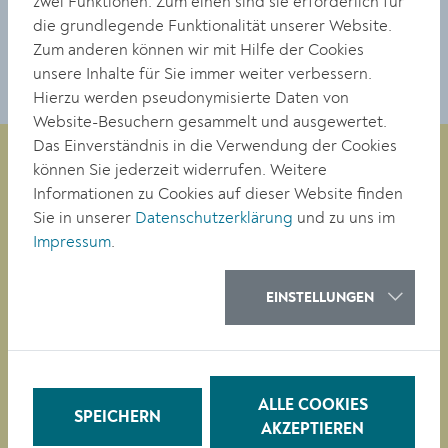
zwei Funktionen: Zum einen sind sie erforderlich für
DOWNLOAD
die grundlegende Funktionalität unserer Website.
Zum anderen können wir mit Hilfe der Cookies
unsere Inhalte für Sie immer weiter verbessern.
Hierzu werden pseudonymisierte Daten von
Website-Besuchern gesammelt und ausgewertet.
Das Einverständnis in die Verwendung der Cookies
können Sie jederzeit widerrufen. Weitere
Informationen zu Cookies auf dieser Website finden
Magistrat der Stadt Krems
Sie in unserer
Datenschutzerklärung
und zu uns im
Obere Landstraße 4
Impressum
.
A-3500 Krems
EINSTELLUNGEN
Tel. +43 (0)2732/801-0
Fax +43 (0)2732/801-90 269
E-mail:
buergerservice@krems.gv.at
ALLE COOKIES
SPEICHERN
AKZEPTIEREN
RATHAUS