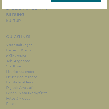
LEBEN
BAUEN/WIRTSCHAFT
BILDUNG
KULTUR
QUICKLINKS
Veranstaltungen
Parken in Krems
Müllkalender
Job-Angebote
Stadtplan
Heurigenkalender
Neues Bad Mirador
Baustellen-News
Digitale Amtstafel
Leinen- & Maulkorbpflicht
Fotos & Videos
Presse