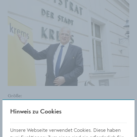
Größe:
6369 x 4246 Px
2.85 MB
Hinweis zu Cookies
© Stadt Krems
Unsere Webseite verwendet Cookies. Diese haben