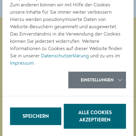
Zum anderen können wir mit Hilfe der Cookies
unsere Inhalte für Sie immer weiter verbessern.
Hierzu werden pseudonymisierte Daten von
Website-Besuchern gesammelt und ausgewertet.
Das Einverständnis in die Verwendung der Cookies
können Sie jederzeit widerrufen. Weitere
Magistrat der Stadt Krems
Informationen zu Cookies auf dieser Website finden
Obere Landstraße 4
Sie in unserer
Datenschutzerklärung
und zu uns im
A-3500 Krems
Impressum
.
Tel. +43 (0)2732/801-0
EINSTELLUNGEN
Fax +43 (0)2732/801-90 269
E-mail:
buergerservice@krems.gv.at
RATHAUS
ALLE COOKIES
SPEICHERN
LEBEN
AKZEPTIEREN
BAUEN/WIRTSCHAFT
BILDUNG