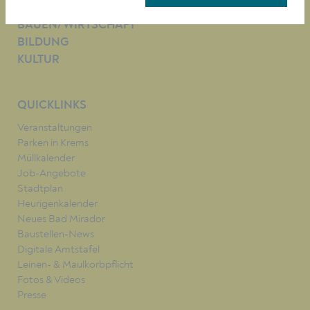
LEBEN
BAUEN/WIRTSCHAFT
BILDUNG
KULTUR
QUICKLINKS
Veranstaltungen
Parken in Krems
Müllkalender
Job-Angebote
Stadtplan
Heurigenkalender
Neues Bad Mirador
Baustellen-News
Digitale Amtstafel
Leinen- & Maulkorbpflicht
Fotos & Videos
Presse