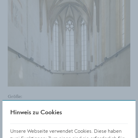
Größe:
1000 x 1264 Px
506.55 KB
Hinweis zu Cookies
© Suchart Wannaset
Unsere Webseite verwendet Cookies. Diese haben