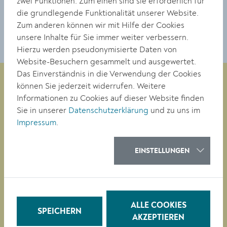
zwei Funktionen: Zum einen sind sie erforderlich für
DOWNLOAD
die grundlegende Funktionalität unserer Website.
Zum anderen können wir mit Hilfe der Cookies
unsere Inhalte für Sie immer weiter verbessern.
Hierzu werden pseudonymisierte Daten von
Website-Besuchern gesammelt und ausgewertet.
Das Einverständnis in die Verwendung der Cookies
können Sie jederzeit widerrufen. Weitere
Informationen zu Cookies auf dieser Website finden
Magistrat der Stadt Krems
Sie in unserer
Datenschutzerklärung
und zu uns im
Obere Landstraße 4
Impressum
.
A-3500 Krems
EINSTELLUNGEN
Tel. +43 (0)2732/801-0
Fax +43 (0)2732/801-90 269
E-mail:
buergerservice@krems.gv.at
ALLE COOKIES
SPEICHERN
AKZEPTIEREN
RATHAUS