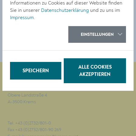
Informationen zu Cookies auf dieser Website finden
© Stadt Krems
Sie in unserer
Datenschutzerklärung
und zu uns im
Impressum
.
DOWNLOAD
EINSTELLUNGEN
ALLE COOKIES
SPEICHERN
AKZEPTIEREN
Magistrat der Stadt Krems
Obere Landstraße 4
A-3500 Krems
Tel. +43 (0)2732/801-0
Fax +43 (0)2732/801-90 269