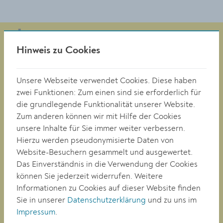
Hinweis zu Cookies
Magistrat der Stadt Krems
Obere Landstraße 4
Unsere Webseite verwendet Cookies. Diese haben
A-3500 Krems
zwei Funktionen: Zum einen sind sie erforderlich für
die grundlegende Funktionalität unserer Website.
Zum anderen können wir mit Hilfe der Cookies
Tel. +43 (0)2732/801-0
unsere Inhalte für Sie immer weiter verbessern.
Fax +43 (0)2732/801-90 269
Hierzu werden pseudonymisierte Daten von
E-mail:
buergerservice@krems.gv.at
Website-Besuchern gesammelt und ausgewertet.
Das Einverständnis in die Verwendung der Cookies
können Sie jederzeit widerrufen. Weitere
RATHAUS
Informationen zu Cookies auf dieser Website finden
LEBEN
Sie in unserer
Datenschutzerklärung
und zu uns im
BAUEN/WIRTSCHAFT
Impressum
.
BILDUNG