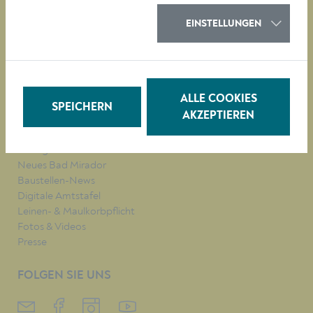
KULTUR
EINSTELLUNGEN
QUICKLINKS
Veranstaltungen
Parken in Krems
ALLE COOKIES
Müllkalender
SPEICHERN
AKZEPTIEREN
Job-Angebote
Stadtplan
Heurigenkalender
Neues Bad Mirador
Baustellen-News
Digitale Amtstafel
Leinen- & Maulkorbpflicht
Fotos & Videos
Presse
FOLGEN SIE UNS