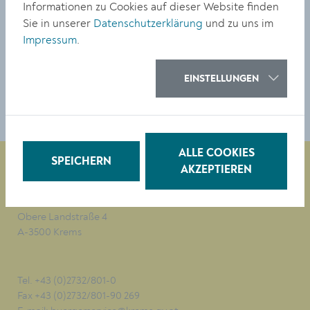
Informationen zu Cookies auf dieser Website finden
© Stadt Krems
Sie in unserer
Datenschutzerklärung
und zu uns im
Impressum
.
DOWNLOAD
EINSTELLUNGEN
ALLE COOKIES
SPEICHERN
AKZEPTIEREN
Magistrat der Stadt Krems
Obere Landstraße 4
A-3500 Krems
Tel. +43 (0)2732/801-0
Fax +43 (0)2732/801-90 269