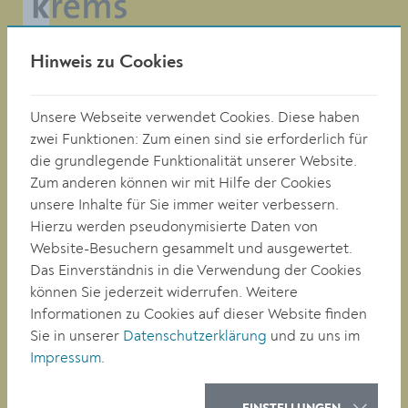
Magistrat der Stadt Krems
Hinweis zu Cookies
Obere Landstraße 4
A-3500 Krems
Unsere Webseite verwendet Cookies. Diese haben
zwei Funktionen: Zum einen sind sie erforderlich für
die grundlegende Funktionalität unserer Website.
Tel. +43 (0)2732/801-0
Zum anderen können wir mit Hilfe der Cookies
Fax +43 (0)2732/801-90 269
E-mail:
buergerservice@krems.gv.at
unsere Inhalte für Sie immer weiter verbessern.
Hierzu werden pseudonymisierte Daten von
Website-Besuchern gesammelt und ausgewertet.
RATHAUS
Das Einverständnis in die Verwendung der Cookies
LEBEN
können Sie jederzeit widerrufen. Weitere
BAUEN/WIRTSCHAFT
Informationen zu Cookies auf dieser Website finden
BILDUNG
Sie in unserer
Datenschutzerklärung
und zu uns im
KULTUR
Impressum
.