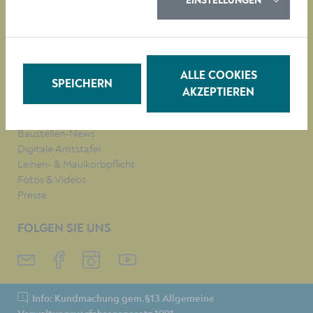
EINSTELLUNGEN
QUICKLINKS
Veranstaltungen
Parken in Krems
Müllkalender
Job-Angebote
ALLE COOKIES
SPEICHERN
Stadtplan
AKZEPTIEREN
Heurigenkalender
Neues Bad Mirador
Baustellen-News
Digitale Amtstafel
Leinen- & Maulkorbpflicht
Fotos & Videos
Presse
FOLGEN SIE UNS
Info: Kundmachung gem.§13 Allgemeine