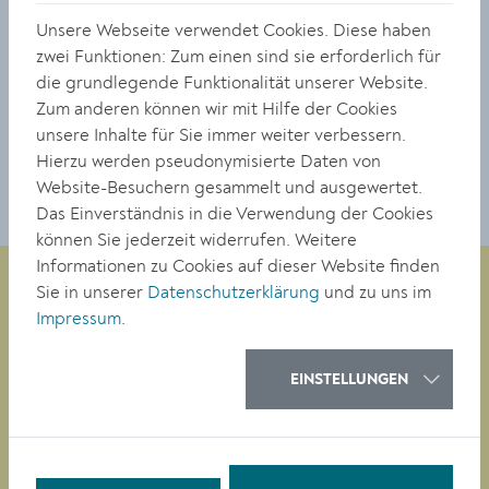
4.76 MB
Unsere Webseite verwendet Cookies. Diese haben
© Stadt Krems
zwei Funktionen: Zum einen sind sie erforderlich für
die grundlegende Funktionalität unserer Website.
Zum anderen können wir mit Hilfe der Cookies
DOWNLOAD
unsere Inhalte für Sie immer weiter verbessern.
Hierzu werden pseudonymisierte Daten von
Website-Besuchern gesammelt und ausgewertet.
Das Einverständnis in die Verwendung der Cookies
können Sie jederzeit widerrufen. Weitere
Informationen zu Cookies auf dieser Website finden
Sie in unserer
Datenschutzerklärung
und zu uns im
Impressum
.
Magistrat der Stadt Krems
Obere Landstraße 4
EINSTELLUNGEN
A-3500 Krems
Tel. +43 (0)2732/801-0