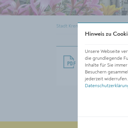
Stadt Krems
Rathaus
Pres
Hinweis zu Cooki
Unsere Webseite verw
GR_Maerz.pdf
die grundlegende Fun
Inhalte für Sie imme
Größe:
Besuchern gesammelt
258.66 KB
jederzeit widerrufen
Datenschutzerklärun