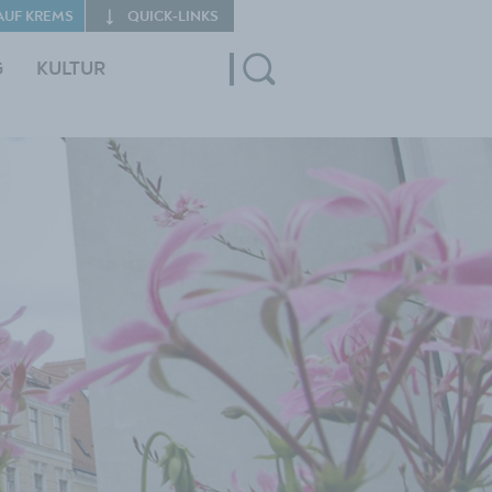
AUF KREMS
QUICK‑LINKS
G
KULTUR