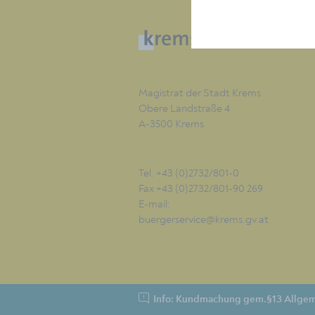
Magistrat der Stadt Krems
Obere Landstraße 4
A-3500 Krems
Tel. +43 (0)2732/801-0
Fax +43 (0)2732/801-90 269
E-mail:
buergerservice@krems.gv.at
Info: Kundmachung gem.§13 Allgem