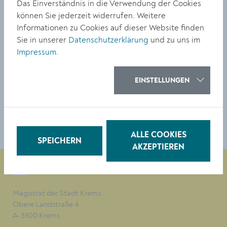
Das Einverständnis in die Verwendung der Cookies
können Sie jederzeit widerrufen. Weitere
Größe:
Informationen zu Cookies auf dieser Website finden
2628 x 3397 Px
Sie in unserer
Datenschutzerklärung
und zu uns im
1.88 MB
Impressum
.
© Haruko Maeda / museumkrems
EINSTELLUNGEN
DOWNLOAD
ALLE COOKIES
SPEICHERN
AKZEPTIEREN
Magistrat der Stadt Krems
Obere Landstraße 4
A-3500 Krems