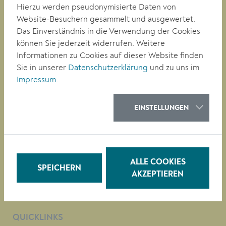
Hierzu werden pseudonymisierte Daten von
Website-Besuchern gesammelt und ausgewertet.
Magistrat der Stadt Krems
Das Einverständnis in die Verwendung der Cookies
Obere Landstraße 4
können Sie jederzeit widerrufen. Weitere
A-3500 Krems
Informationen zu Cookies auf dieser Website finden
Sie in unserer
Datenschutzerklärung
und zu uns im
Impressum
.
Tel. +43 (0)2732/801-0
Fax +43 (0)2732/801-90 269
E-mail:
buergerservice@krems.gv.at
EINSTELLUNGEN
RATHAUS
LEBEN
BAUEN/WIRTSCHAFT
ALLE COOKIES
SPEICHERN
BILDUNG
AKZEPTIEREN
KULTUR
QUICKLINKS