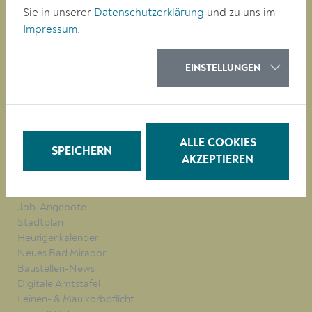
Sie in unserer
Datenschutzerklärung
und zu uns im
RATHAUS
Impressum
.
LEBEN
BAUEN/WIRTSCHAFT
EINSTELLUNGEN
BILDUNG
KULTUR
QUICKLINKS
ALLE COOKIES
SPEICHERN
AKZEPTIEREN
Veranstaltungen
Parken in Krems
Müllkalender
Job-Angebote
Stadtplan
Heurigenkalender
Neues Bad Mirador
Baustellen-News
Digitale Amtstafel
Leinen- & Maulkorbpflicht