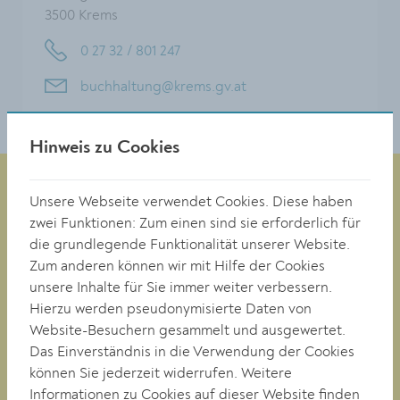
3500 Krems
0 27 32 / 801 247
buchhaltung@krems.gv.at
Hinweis zu Cookies
Unsere Webseite verwendet Cookies. Diese haben
zwei Funktionen: Zum einen sind sie erforderlich für
Magistrat der Stadt Krems
die grundlegende Funktionalität unserer Website.
Obere Landstraße 4
Zum anderen können wir mit Hilfe der Cookies
A-3500 Krems
unsere Inhalte für Sie immer weiter verbessern.
Hierzu werden pseudonymisierte Daten von
Website-Besuchern gesammelt und ausgewertet.
Tel. +43 (0)2732/801-0
Das Einverständnis in die Verwendung der Cookies
Fax +43 (0)2732/801-90 269
können Sie jederzeit widerrufen. Weitere
E-mail:
buergerservice@krems.gv.at
Informationen zu Cookies auf dieser Website finden