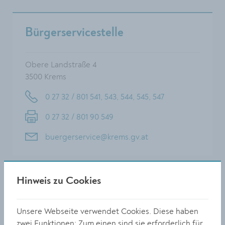
Bürgerservicestelle
Obere Landstraße 4
3500 Krems
0 27 32 / 801 541, 543, 544, 545, 547
0 27 32 / 801 90 549
buergerservice@krems.gv.at
Hinweis zu Cookies
Formulare
Unsere Webseite verwendet Cookies. Diese haben
Meldezettel
zwei Funktionen: Zum einen sind sie erforderlich für