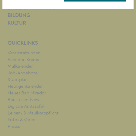
LEBEN
BAUEN/WIRTSCHAFT
BILDUNG
KULTUR
QUICKLINKS
Veranstaltungen
Parken in Krems
Müllkalender
Job-Angebote
Stadtplan
Heurigenkalender
Neues Bad Mirador
Baustellen-News
Digitale Amtstafel
Leinen- & Maulkorbpflicht
Fotos & Videos
Presse