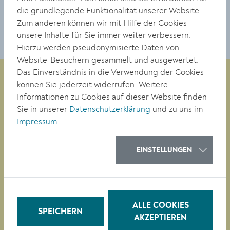
die grundlegende Funktionalität unserer Website.
Meldezettel - english support
Zum anderen können wir mit Hilfe der Cookies
unsere Inhalte für Sie immer weiter verbessern.
Hierzu werden pseudonymisierte Daten von
Website-Besuchern gesammelt und ausgewertet.
Das Einverständnis in die Verwendung der Cookies
können Sie jederzeit widerrufen. Weitere
Informationen zu Cookies auf dieser Website finden
Magistrat der Stadt Krems
Sie in unserer
Datenschutzerklärung
und zu uns im
Obere Landstraße 4
Impressum
.
A-3500 Krems
EINSTELLUNGEN
Tel. +43 (0)2732/801-0
Fax +43 (0)2732/801-90 269
E-mail:
buergerservice@krems.gv.at
ALLE COOKIES
SPEICHERN
RATHAUS
AKZEPTIEREN