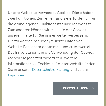
Tel. +43 (0)2732/801-0
Fax +43 (0)2732/801-90 269
Unsere Webseite verwendet Cookies. Diese haben
E-mail:
buergerservice@krems.gv.at
zwei Funktionen: Zum einen sind sie erforderlich für
die grundlegende Funktionalität unserer Website.
Zum anderen können wir mit Hilfe der Cookies
RATHAUS
unsere Inhalte für Sie immer weiter verbessern.
LEBEN
Hierzu werden pseudonymisierte Daten von
BAUEN/WIRTSCHAFT
Website-Besuchern gesammelt und ausgewertet.
BILDUNG
Das Einverständnis in die Verwendung der Cookies
KULTUR
können Sie jederzeit widerrufen. Weitere
Informationen zu Cookies auf dieser Website finden
Sie in unserer
Datenschutzerklärung
und zu uns im
QUICKLINKS
Impressum
.
Veranstaltungen
Parken in Krems
EINSTELLUNGEN
Müllkalender
Job-Angebote
Stadtplan
Heurigenkalender