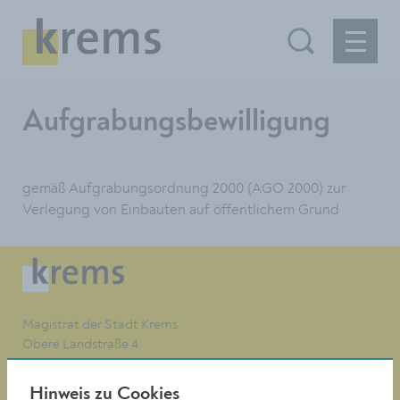
Aufgrabungsbewilligung
gemäß Aufgrabungsordnung 2000 (AGO 2000) zur
Verlegung von Einbauten auf öffentlichem Grund
Magistrat der Stadt Krems
Obere Landstraße 4
A-3500 Krems
Hinweis zu Cookies