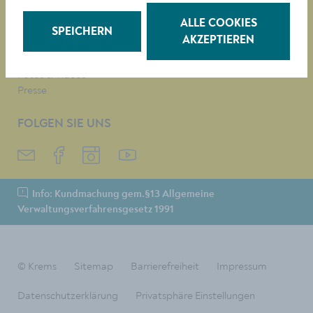
Neues Bad Mirador
ALLE COOKIES
Baustellen-News
SPEICHERN
AKZEPTIEREN
Digitale Amtstafel
Leinen- & Maulkorbpflicht
Fotos & Videos
Presse
FOLGEN SIE UNS
Info: Kundmachung gem.§13 Allgemeine
Verwaltungsverfahrensgesetz 1991
© Krems
Sitemap
Barrierefreiheit
Impressum
Datenschutzerklärung
Privatsphäre Einstellungen