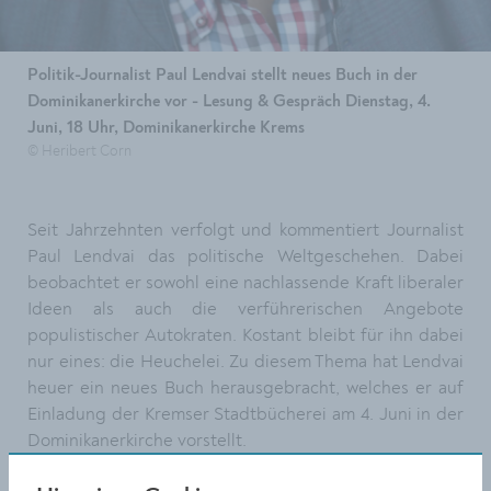
Politik-Journalist Paul Lendvai stellt neues Buch in der
Dominikanerkirche vor - Lesung & Gespräch Dienstag, 4.
Juni, 18 Uhr, Dominikanerkirche Krems
© Heribert Corn
Seit Jahrzehnten verfolgt und kommentiert Journalist
Paul Lendvai das politische Weltgeschehen. Dabei
beobachtet er sowohl eine nachlassende Kraft liberaler
Ideen als auch die verführerischen Angebote
populistischer Autokraten. Kostant bleibt für ihn dabei
nur eines: die Heuchelei. Zu diesem Thema hat Lendvai
heuer ein neues Buch herausgebracht, welches er auf
Einladung der Kremser Stadtbücherei am 4. Juni in der
Dominikanerkirche vorstellt.
1929 in
Paul Lendvai wurde als Sohn jüdischer Eltern