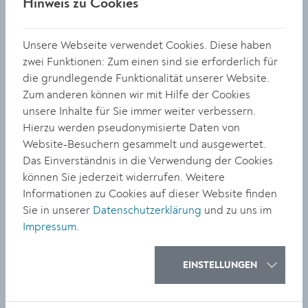
Hinweis zu Cookies
Budapest geboren und entkam dem Holocaust dank
eines Schweizer Schutzpasses. Nach dem Krieg
Unsere Webseite verwendet Cookies. Diese haben
studierte er Jura und arbeitete als Journalist im
zwei Funktionen: Zum einen sind sie erforderlich für
kommunistischen Ungarn. Im Jahr 1953 wurde er
die grundlegende Funktionalität unserer Website.
verhaftet und erhielt ein dreijähriges Berufsverbot.
Zum anderen können wir mit Hilfe der Cookies
Nach dem Ungarn-Aufstand floh er 1957 nach Wien, wo
unsere Inhalte für Sie immer weiter verbessern.
er seither als Publizist, Buchautor und
Hierzu werden pseudonymisierte Daten von
Fernsehjournalist tätig ist. Von 1982 bis 1987 leitete er
Website-Besuchern gesammelt und ausgewertet.
die Osteuropa-Redaktion des ORF und war von 1987 bis
Das Einverständnis in die Verwendung der Cookies
1998 Intendant von Radio Österreich International.
können Sie jederzeit widerrufen. Weitere
Lendvai hat zahlreiche Bücher über Mittel- und
Informationen zu Cookies auf dieser Website finden
Südosteuropa veröffentlicht.
Sie in unserer
Datenschutzerklärung
und zu uns im
Impressum
.
Lesung & Gespräch
EINSTELLUNGEN
Dienstag, 4. Juni, 18 Uhr, Dominikanerkirche Krems
Eintritt: 10 Euro (Bücherei-Mitglieder 7 Euro)