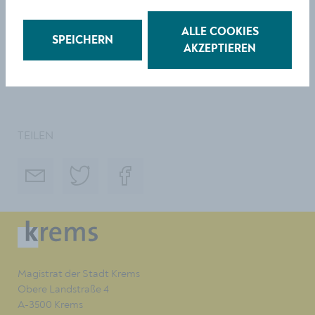
Kartenreservierung:
buecherei@krems.gv.at
, Tel.
ALLE COOKIES
SPEICHERN
02732/801-382
AKZEPTIEREN
www.krems.at/buecherei
TEILEN
Magistrat der Stadt Krems
Obere Landstraße 4
A-3500 Krems