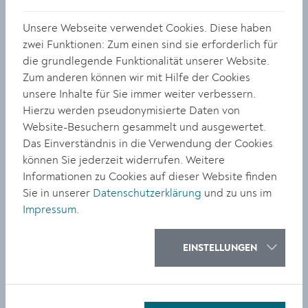
Attraktivität gewinnt. Trotz der Herausforderungen
durch das Hochwasser im Herbst 2024 haben wir fast
Unsere Webseite verwendet Cookies. Diese haben
das Rekordniveau von 2019 erreicht – ein klares Zeichen
zwei Funktionen: Zum einen sind sie erforderlich für
für die hohe Anziehungskraft unserer Stadt. Dieser
die grundlegende Funktionalität unserer Website.
Erfolg ist ein Ansporn, den Tourismus weiterhin zu
Zum anderen können wir mit Hilfe der Cookies
stärken und innovative Projekte voranzutreiben“,
unsere Inhalte für Sie immer weiter verbessern.
betont Vizebürgermeister Florian Kamleitner.
Hierzu werden pseudonymisierte Daten von
Website-Besuchern gesammelt und ausgewertet.
Sommermonate für Krems-Aufenthalt besonders beliebt
Das Einverständnis in die Verwendung der Cookies
können Sie jederzeit widerrufen. Weitere
„Der Tourismus ist trotz niederösterreichweiter
Informationen zu Cookies auf dieser Website finden
Hochwasserkrise im September nicht nur stabil
Sie in unserer
Datenschutzerklärung
und zu uns im
geblieben, sondern gegenüber 2023 weitergewachsen.
Impressum
.
Am stärksten waren wieder die Sommermonate Juli und
August, die auch überdurchschnittlich um 9,5 bzw. 15
Prozent zugelegt haben“, verdeutlicht Doris Denk,
EINSTELLUNGEN
Bereichsleiterin für Bildung, Kultur und Tourismus am
Magistrat Krems. Elisabeth Winkler vom Stadtmarketing
Krems ergänzt: „Der Tourismus in unserer Stadt