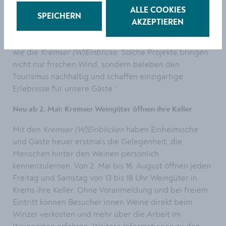
entwickelt sich stetig nach oben – das ist eine
ALLE COOKIES
erfreuliche Entwicklung, die zeigt, dass wir gemeinsam
SPEICHERN
AKZEPTIEREN
auf dem richtigen Weg sind. Besonders freue ich mich,
mit starken Partnern neue Initiativen setzen zu können,
wie die
Kremser (W)Einblicke
. Solche Projekte bringen
nicht nur frischen Wind, sondern beleben den
Tourismus nachhaltig und schaffen einzigartige
Erlebnisse für unsere Gäste.“
Neu ab 2. Mai: Kremser Weingüter öffnen ihre Keller
Mit den
Kremser (W)Einblicken
haben Einheimische
und Gäste heuer erstmals die Gelegenheit, die
Menschen hinter den Weinen persönlich
kennenzulernen. Von 2. Mai bis 16. August öffnen jeden
Freitag und Samstag von 13 bis 18 Uhr Weingüter in
Krems ihre Keller. Ohne Voranmeldung und bei freiem
Eintritt können Besucher:innen Weine direkt beim
Winzer verkosten und mehr über die Arbeit im