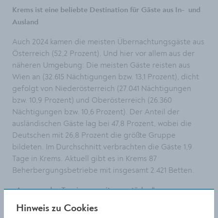
Krems ist eine beliebte Destination für Gäste aus In- und
Ausland
Auch 2024 kamen die meisten Übernachtungsgäste aus
Österreich (52,2 Prozent). Und hier vor allem aus der
näheren Umgebung: Die meisten Gäste reisten aus
Wien an (32.615 Nächtigungen bzw. 13,1 Prozent), dicht
gefolgt von Niederösterreich (27.041 Nächtigungen
bzw. 10,9 Prozent) und Oberösterreich (26.360
Nächtigungen bzw. 10,6 Prozent). Der Anteil der
ausländischen Gäste lag bei 47,8 Prozent, wobei die
Deutschen mit 26,8 Prozent die größte Gruppe
bildeten. Im Durchschnitt verbrachten die Gäste 1,9
Tage in Krems. Aktuell gibt es in Krems 87
Beherbergungsbetriebe mit insgesamt 2.421 Betten.
„Ansporn, den Tourismus weiter zu stärken“
„Die erneute Steigerung der Nächtigungszahlen zeigt,
Hinweis zu Cookies
dass Krems als Tourismusdestination weiter an