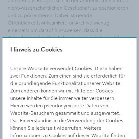
Zeit und das Budget, sich in der akademischen und der
nicht-wissenschaftlichen Gesellschaft zu positionieren
und zu präsentieren. Dabei ist gerade
Öffentlichkeitswirksamkeit für Archive wichtig:
einerseits um darauf hinzuweisen, dass die
Archivbestände öffentlich zugänglich und benutzbar
sind, und auf der anderen Seite, um Legitimation für
Hinweis zu Cookies
ihre oft vergessene Existenz und Transparenz zu
schaffen.
Unsere Webseite verwendet Cookies. Diese haben
Der Niederösterreichische Archivtag ist das größte
zwei Funktionen: Zum einen sind sie erforderlich für
Fachforum Niederösterreichs und richtet sich an alle
die grundlegende Funktionalität unserer Website.
Archive, vom Landesarchiv über Kommunalarchive bis
Zum anderen können wir mit Hilfe der Cookies
hin zu Firmenarchiven. Der Archivtag fand heuer zum
unsere Inhalte für Sie immer weiter verbessern.
13. Mal statt. Es nahmen rund 150 Personen daran teil.
Hierzu werden pseudonymisierte Daten von
Website-Besuchern gesammelt und ausgewertet.
www.krems.at/stadtarchiv
Das Einverständnis in die Verwendung der Cookies
können Sie jederzeit widerrufen. Weitere
Informationen zu Cookies auf dieser Website finden