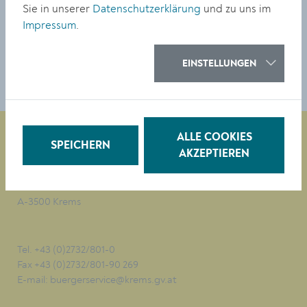
Sie in unserer
Datenschutzerklärung
und zu uns im
Impressum
.
TEILEN
EINSTELLUNGEN
ALLE COOKIES
SPEICHERN
AKZEPTIEREN
Magistrat der Stadt Krems
Obere Landstraße 4
A-3500 Krems
Tel. +43 (0)2732/801-0
Fax +43 (0)2732/801-90 269
E-mail:
buergerservice@krems.gv.at