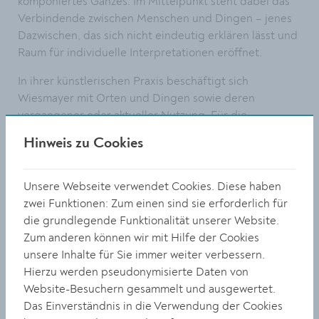
komponiertes Ganzes. Im Mittelpunkt steht dabei das
Verbindende zwischen Menschen und Dingen – jenes
Dazwischen, das sich nicht eindeutig erklären lässt und
Raum für individuelle Interpretationen eröffnet.
In ihrer künstlerischen Praxis beschäftigt sich
Wiesmayer mit Orten und Dingen sowie deren
vergangener oder aktueller Nutzung. Für die
Ausstellung im Rathausfoyer nimmt sie Bezug auf die
Hinweis zu Cookies
Geschichte des Rathauses als Ort gesellschaftlicher
Verhandlung und früheren Marktplatz. Die Werke
bleiben bewusst offen in ihrer Bedeutung und regen
Unsere Webseite verwendet Cookies. Diese haben
dazu an, miteinander ins Gespräch zu kommen.
zwei Funktionen: Zum einen sind sie erforderlich für
Gemeinschaft entsteht dort, wo Unterschiedliches
die grundlegende Funktionalität unserer Website.
nebeneinander bestehen und miteinander in
Zum anderen können wir mit Hilfe der Cookies
Beziehung treten kann. Die von Kulturgemeinderätin
unsere Inhalte für Sie immer weiter verbessern.
Elisabeth Kreuzhuber initiierte Reihe „SPOT ON“
Hierzu werden pseudonymisierte Daten von
präsentiert regelmäßig künstlerische Positionen von
Website-Besuchern gesammelt und ausgewertet.
Kremser:innen im Rathausfoyer. „Es ist mir ein zentrales
Das Einverständnis in die Verwendung der Cookies