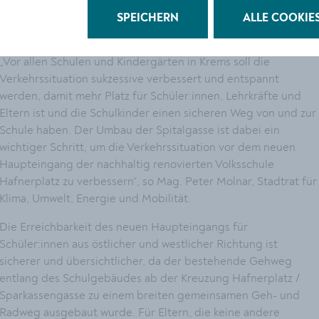
von kleinen Rädern. Neu sind auch Scooter-Parker, die mit
SPEICHERN
ALLE COOKIE
einem eigenen Vorhangschloss gesichert werden können.
„Vor allen Schulen und Kindergärten in Krems soll die
Verkehrssituation sukzessive verbessert und entspannt
werden, damit mehr Platz für Schüler:innen, Lehrkräfte und
Eltern ist und die Schulkinder einen sicheren Weg von und zur
Schule haben. Der Umbau der Spitalgasse ist dabei ein
wichtiger Schritt, um die Verkehrssituation vor dem neuen
Haupteingang der nachhaltig renovierten Volksschule
Hafnerplatz zu verbessern“, so Mag. Peter Molnar, Stadtrat für
Klima, Umwelt, Energie und Mobilität.
Die Erreichbarkeit des neuen Haupteingangs für
Schüler:innen aus östlicher und westlicher Richtung ist
sicherer und übersichtlicher, da der bestehende Gehweg
entlang des Schulgebäudes ab der Kreuzung Hafnerplatz /
Sparkassengasse zu einem breiten gemeinsamen Geh- und
Radweg ausgebaut wurde. Für Eltern, die keine andere