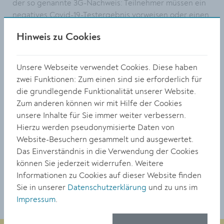
der so genannte 3G-Nachweis: Teilnehmer müssen ein
negatives Covid-19-Testergebnis vorweisen oder einen
Beleg, dass sie genesen sind, bzw. ein Impf-Zertifikat
Hinweis zu Cookies
vorlegen. Der Kurs ist grundsätzlich kostenlos. Für die
Unterlagen ist ein Druckkostenbeitrag von 40 Euro zu
bezahlen.
Unsere Webseite verwendet Cookies. Diese haben
zwei Funktionen: Zum einen sind sie erforderlich für
Die Anmeldung ist bis 28 Juni notwendig: Tel.
die grundlegende Funktionalität unserer Website.
0676/840803208,
office@krems-interkulturell.at
.
Zum anderen können wir mit Hilfe der Cookies
Intensiv-Deutschkurse für Erwachsene: 5.-29. Juli 2021,
unsere Inhalte für Sie immer weiter verbessern.
Verein Impulse Krems, Ringstraße 23.
Hierzu werden pseudonymisierte Daten von
www.impulse-krems.at
Website-Besuchern gesammelt und ausgewertet.
Das Einverständnis in die Verwendung der Cookies
können Sie jederzeit widerrufen. Weitere
TEILEN
Informationen zu Cookies auf dieser Website finden
Sie in unserer
Datenschutzerklärung
und zu uns im
Impressum
.