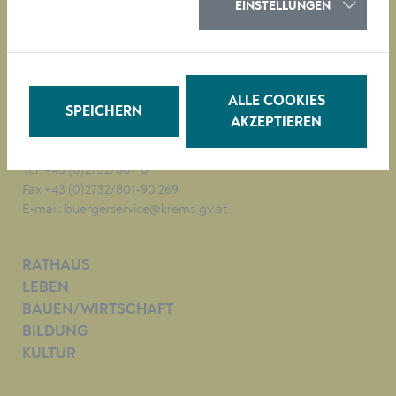
EINSTELLUNGEN
Magistrat der Stadt Krems
Obere Landstraße 4
ALLE COOKIES
A-3500 Krems
SPEICHERN
AKZEPTIEREN
Tel. +43 (0)2732/801-0
Fax +43 (0)2732/801-90 269
E-mail:
buergerservice@krems.gv.at
RATHAUS
LEBEN
BAUEN/WIRTSCHAFT
BILDUNG
KULTUR