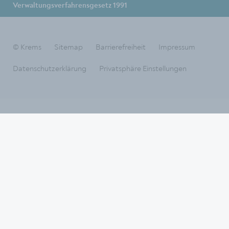
Verwaltungsverfahrensgesetz 1991
© Krems
Sitemap
Barrierefreiheit
Impressum
Datenschutzerklärung
Privatsphäre Einstellungen