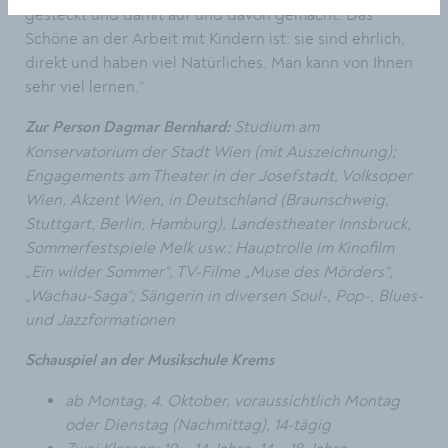
gesteckt und damit auf und davon gemacht. Das
Schöne an der Arbeit mit Kindern ist: sie sind ehrlich,
direkt und haben viel Natürliches. Man kann von Ihnen
sehr viel lernen.“
Studium am
Zur Person Dagmar Bernhard:
Konservatorium der Stadt Wien (mit Auszeichnung);
Engagements am Theater in der Josefstadt, Volksoper
Wien, Akzent Wien, in Deutschland (Braunschweig,
Stuttgart, Berlin, Hamburg), Landestheater Innsbruck,
Sommerfestspiele Melk usw.; Hauptrolle im Kinofilm
„Ein wilder Sommer“, TV-Filme „Muse des Mörders“,
„Wachau-Saga“; Sängerin in diversen Soul-, Pop-, Blues-
und Jazzformationen
Schauspiel an der Musikschule Krems
ab Montag, 4. Oktober, voraussichtlich Montag
oder Dienstag (Nachmittag), 14-tägig