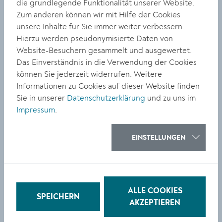
die grundlegende Funktionalität unserer Website.
Selbstbewusstseins.“
Zum anderen können wir mit Hilfe der Cookies
unsere Inhalte für Sie immer weiter verbessern.
„Sich Neues zutrauen, über den eigenen Schatten
Hierzu werden pseudonymisierte Daten von
springen!“
Website-Besuchern gesammelt und ausgewertet.
Das Einverständnis in die Verwendung der Cookies
Was können Kinder und Jugendliche beim
können Sie jederzeit widerrufen. Weitere
Schauspielen lernen?
: „Sie lernen viel
Dagmar Bernhard
Informationen zu Cookies auf dieser Website finden
über ihren eigenen Körper, über ihre Wahrnehmung
Sie in unserer
Datenschutzerklärung
und zu uns im
und Grenzen. Andere Rollen spielen bedeutet, sich
Impressum
.
Neues zuzutrauen und manchmal auch über den
eigenen Schatten zu springen. Es macht Spaß, sich zu
verwandeln. Man darf Situationen und Rollen im
EINSTELLUNGEN
geschützten Rahmen ausprobieren, die im ‚echten
Leben‘ sonst manchmal nicht möglich sind. Es gibt so
viele Facetten.“ Aus ihrer Erfahrung in der Arbeit mit
Kindern weiß sie, dass „jedes Kind spielen will. Es ist
ALLE COOKIES
die erste Art von Kommunikation, die der Mensch hat,
SPEICHERN
AKZEPTIEREN
bevor er sprechen kann. Max Reinhard sagt: Der
Schauspieler hat sich seine Kindheit in die Tasche