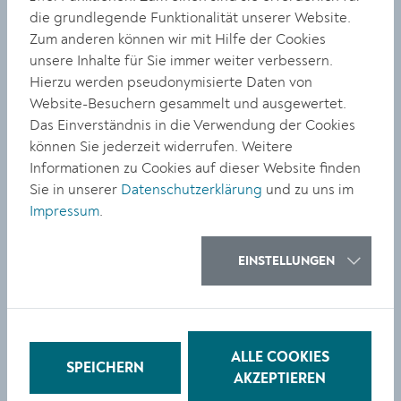
Die Neujahrsmatinée bot musikalische Highlights –
die grundlegende Funktionalität unserer Website.
darunter auch hervorragende Auftritte junger
Zum anderen können wir mit Hilfe der Cookies
Solistinnen und Solisten. Leiter des
unsere Inhalte für Sie immer weiter verbessern.
Jugendstreichorchesters und Moderator Saverio Ruol
Hierzu werden pseudonymisierte Daten von
Ruzzini erzählte charmant eine Geschichte von einer
Website-Besuchern gesammelt und ausgewertet.
Reise der besonderen Violine durch Europa und ihren
Das Einverständnis in die Verwendung der Cookies
Kompositionen, die die Solistinnen und Solisten
können Sie jederzeit widerrufen. Weitere
verschiedenen Alters unter Beweis stellen konnten.
Informationen zu Cookies auf dieser Website finden
Sie in unserer
Datenschutzerklärung
und zu uns im
Monika Göllner spendete diese Violine Ihres
Impressum
.
verstorbenen Ehemanns Helmuth Göllner, der die
Musikschule Krems viele Jahre leitete. Dieses wertvolle
EINSTELLUNGEN
Instrument wird künftig für die Talenteförderung in der
Stadt als Leihinstrument dienen.
Fotogalerie finden Sie hier
ALLE COOKIES
SPEICHERN
AKZEPTIEREN