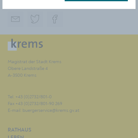
TEILEN
Magistrat der Stadt Krems
Obere Landstraße 4
A-3500 Krems
Tel. +43 (0)2732/801-0
Fax +43 (0)2732/801-90 269
E-mail:
buergerservice@krems.gv.at
RATHAUS
LEBEN