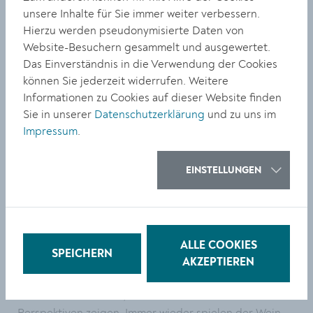
Auch mit ihrem Design soll ein T-Shirt produziert
unsere Inhalte für Sie immer weiter verbessern.
werden.
Hierzu werden pseudonymisierte Daten von
Website-Besuchern gesammelt und ausgewertet.
Dichtes Gedränge herrschte bei der Preisverleihung
Das Einverständnis in die Verwendung der Cookies
im Jugend Kulturraum Krems, wo noch bis 4. April eine
können Sie jederzeit widerrufen. Weitere
Ausstellung aller eingereichten Entwürfe zu sehen ist.
Informationen zu Cookies auf dieser Website finden
Bürgermeister Peter Molnar überreichte die Preise.
Sie in unserer
Datenschutzerklärung
und zu uns im
Den Glückwünschen schlossen sich die Jurymitglieder
Impressum
.
an: Kulturamtsleiter Gregor Kremser, die Leiterin der
Stadtkommunikation und des Präsidialamts Rosemarie
Bachinger, Designerin Julia Brandl, Geschäftsführer
EINSTELLUNGEN
Sebastian Streibel (Studio Ideenladen Krems) und
Jugendkulturkoordinatorin Gaby Till (BYT).
„Die Entwürfe zeigen auf eindrucksvolle Weise die
Vielfalt und die Kreativität, die in der Bildungs- und
ALLE COOKIES
SPEICHERN
Kulturstadt Krems herrscht und gefördert wird. Ich bin
AKZEPTIEREN
überrascht und gleichzeitig sehr froh über die
zahlreichen Entwürfe, die Krems aus unterschiedlichen