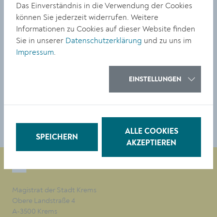
Experimente im Physiksaal und Einblicke in
Das Einverständnis in die Verwendung der Cookies
verschiedene Themenklassen wie Englisch,
können Sie jederzeit widerrufen. Weitere
Legasthenie-Förderung oder Ernährung und Haushalt
Informationen zu Cookies auf dieser Website finden
auf dem Programm. Für die Stärkung der
Sie in unserer
Datenschutzerklärung
und zu uns im
Besucher:innen wird ein „Kaffeehaus“ eingerichtet.
Impressum
.
https://nmskrems.ac.at
EINSTELLUNGEN
TEILEN
ALLE COOKIES
SPEICHERN
AKZEPTIEREN
Magistrat der Stadt Krems
Obere Landstraße 4
A-3500 Krems