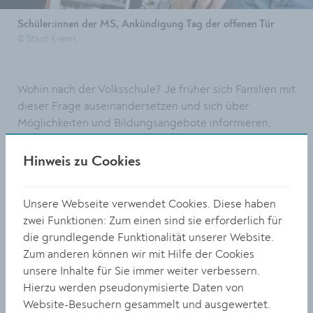
Schüler:innen der MS, Ankündigung Tag der offenen Tür
© Stadt Krems
Wohin nach der Volksschule? Je früher sich Familien mit
dieser Frage auseinandersetzen und sich über
Möglichkeiten und Bildungsangebote informieren,
umso leichter fällt es, die richtige Entscheidung zu
treffen. Deshalb lädt die Mittelschule Krems Kinder der
Hinweis zu Cookies
dritten und vierten Klasse aus den Volksschulen von
Krems und Umgebung ein, sich einen ganzen Vormittag
Unsere Webseite verwendet Cookies. Diese haben
umzusehen und in den Unterricht in verschiedene
zwei Funktionen: Zum einen sind sie erforderlich für
Fächer hinein zu schnuppern.
die grundlegende Funktionalität unserer Website.
Die Türen stehen am Freitag, 16. Dezember, von 08:00
Zum anderen können wir mit Hilfe der Cookies
bis 12:00 Uhr für Besucher:innen offen. Neben
unsere Inhalte für Sie immer weiter verbessern.
Führungen für Eltern und Schüler:innen durch das
Hierzu werden pseudonymisierte Daten von
moderne Schulgebäude stehen Action im Turnsaal,
Website-Besuchern gesammelt und ausgewertet.