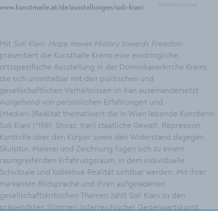
Redtenbacher
www.kunstmeile.at/de/ausstellungen/soli-kiani
Mit
Soli Kiani. Hope moves History towards Freedom
präsentiert die Kunsthalle Krems eine eindringliche,
ortsspezifische Ausstellung in der Dominikanerkirche Krems,
die sich unmittelbar mit den politischen und
gesellschaftlichen Verhältnissen im Iran auseinandersetzt.
Ausgehend von persönlichen Erfahrungen und
(Medien-)Realität thematisiert die in Wien lebende Künstlerin
Soli Kiani (*1981, Shiraz, Iran) staatliche Gewalt, Repression,
Kontrolle über den Körper sowie den Widerstand dagegen.
Skulptur, Malerei und Zeichnung fügen sich zu einem
raumgreifenden Erfahrungsraum, in dem individuelle
Schicksale und kollektive Realität sichtbar werden. Mit ihrer
markanten Bildsprache und ihren aufgeladenen
gesellschaftskritischen Themen zählt Soli Kiani zu den
prägendsten Stimmen österreichischer Gegenwartskunst.