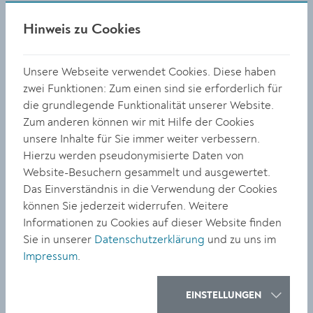
kann. Bei der Karl Landsteiner Privatuniversität für
Gesundheitswissenschaften kann bei einem Anatomie-
Hinweis zu Cookies
Puzzle das Wissen über den menschlichen Körper
getestet werden. Das Kino im Kesselhaus lockt mit
Unsere Webseite verwendet Cookies. Diese haben
einem Film-Quiz und dem Dokumentarfilm „Holy Shit".
zwei Funktionen: Zum einen sind sie erforderlich für
Spaß im LIve Escape Room
die grundlegende Funktionalität unserer Website.
Zum anderen können wir mit Hilfe der Cookies
Im ecoplus Technologie- und Forschungszentrum
unsere Inhalte für Sie immer weiter verbessern.
Krems warten verschiedene Stationen auf die Gäste:
Hierzu werden pseudonymisierte Daten von
Bei einer Führung wird erklärt, was ein Reinraum ist
Website-Besuchern gesammelt und ausgewertet.
und wie darin gearbeitet wird. Schüler:innen des BRG
Das Einverständnis in die Verwendung der Cookies
Kremszeile zeigen spannende Experimente und die
können Sie jederzeit widerrufen. Weitere
Unternehmen Fresenius Medical Care Adsorber Tec,
Informationen zu Cookies auf dieser Website finden
Cells- and Tissue Bank Austria, Krems Bioanalytics und
Sie in unserer
Datenschutzerklärung
und zu uns im
Duervation stellen Highlights aus ihren aktuellen
Impressum
.
Forschungs- und Entwicklungsprojekten vor. An der
Universität für Weiterbildung Krems gilt es die
EINSTELLUNGEN
Aufgaben in einem Live Escape Room zu meistern.