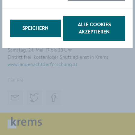
Zusätzlich wartet am Campus Krems die
Feuerwehrjugend mit Spaß, Technik und jede Menge
Action.
ALLE COOKIES
SPEICHERN
AKZEPTIEREN
Lange Nacht der Forschung
Samstag, 24. Mai, 17 bis 23 Uhr
Eintritt frei, kostenloser Shuttledienst in Krems
www.langenachtderforschung.at
TEILEN