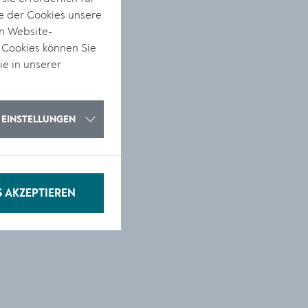
e der Cookies unsere
on Website-
s
 Cookies können Sie
ie in unserer
EINSTELLUNGEN
S AKZEPTIEREN