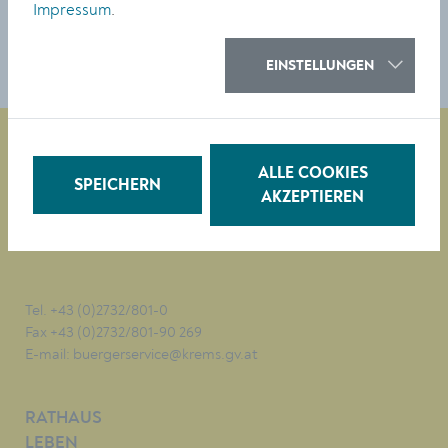
TEILEN
Impressum
.
EINSTELLUNGEN
ALLE COOKIES
SPEICHERN
Magistrat der Stadt Krems
AKZEPTIEREN
Obere Landstraße 4
A-3500 Krems
Tel. +43 (0)2732/801-0
Fax +43 (0)2732/801-90 269
E-mail:
buergerservice@krems.gv.at
RATHAUS
LEBEN