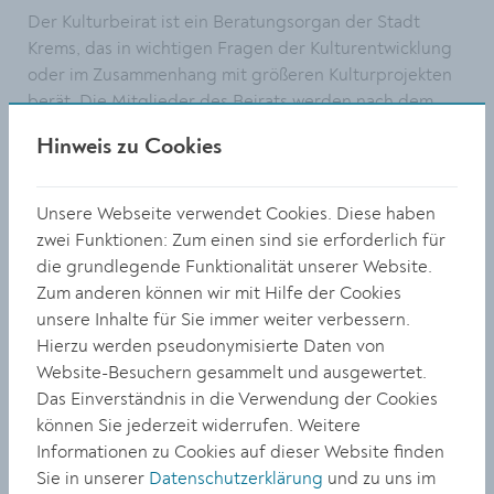
Der Kulturbeirat ist ein Beratungsorgan der Stadt
Krems, das in wichtigen Fragen der Kulturentwicklung
oder im Zusammenhang mit größeren Kulturprojekten
berät. Die Mitglieder des Beirats werden nach dem
Prinzip der Ausgewogenheit ausgewählt und
Hinweis zu Cookies
repräsentieren in ihrer Zusammensetzung das Kunst-
und Kulturleben der Stadt Krems. Vorsitzender des
Beirats ist der Bürgermeister der Stadt Krems. Die
Unsere Webseite verwendet Cookies. Diese haben
Funktion als Mitglied des Kulturbeirats ist ein
zwei Funktionen: Zum einen sind sie erforderlich für
Ehrenamt, die Mitglieder sind an keine Weisungen
die grundlegende Funktionalität unserer Website.
oder Aufträge gebunden.
Zum anderen können wir mit Hilfe der Cookies
unsere Inhalte für Sie immer weiter verbessern.
Foto: Doris Denk (Bereichsleiterin Kultur),
Hierzu werden pseudonymisierte Daten von
Bürgermeister Dr. Reinhard Resch, Alexandra Sacher-
Website-Besuchern gesammelt und ausgewertet.
Münzberg, und Dr. Isabell Fiedler und Kulturamtsleiter
Das Einverständnis in die Verwendung der Cookies
Gregor Kremser (von links). Nicht auf dem Bild: Barbara
können Sie jederzeit widerrufen. Weitere
Eggert.
Informationen zu Cookies auf dieser Website finden
Sie in unserer
Datenschutzerklärung
und zu uns im