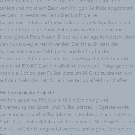
Lerchenfeld starten. So soll das bestehende Fußballfeld
saniert und mit einem Zaun vom übrigen Gelände abgetrennt
werden. Im westlichen Teil sollen künftig eine
Calisthenics-/Outdoorfitness-Anlage, eine Ballspielwiese mit
mobilen Toren, eine Boule-Bahn und ein Motorik-Park mit
Klettergerüst Platz finden. Diese neue Anlage kann leicht über
den Auparkweg erreicht werden. Ziel ist auch, dass die
Volksschule Lerchenfeld die Anlage künftig für den
Sportunterricht nutzen kann. Für das Projekt in Lerchenfeld
sind rund 150.000 Euro einkalkuliert. In weiterer Folge gäbe es
noch die Option, den Fußballplatz um 90 Grad zu drehen, um
auf dem Gelände Platz für ein zweites Spielfeld zu schaffen.
Weitere geplante Projekte
Weitere geplante Projekte sind die Sanierung und
Erweiterung des Sport- und Fußballplatzes in Egelsee sowie
des Funcourts und Fußballplatzes in Rehberg. Auch in Krems-
Süd soll der Fußballplatz erweitert werden. Alle Projekte solle
Schritt für Schritt umgesetzt werden, um längere Sperren der