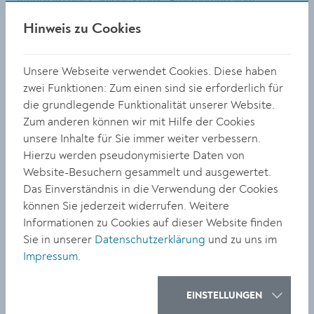
innerhalb des Campus Krems, Fußquerung vom
Campus Krems zu Campus West, Fahrradverbindung
Hinweis zu Cookies
vom Bahnhof zum Campus, Regelverkehr der Wachau-
Bahn zur verbesserten Anbindung zwischen Campus
und Bahnhof.
Unsere Webseite verwendet Cookies. Diese haben
zwei Funktionen: Zum einen sind sie erforderlich für
Subventionen
die grundlegende Funktionalität unserer Website.
Zum anderen können wir mit Hilfe der Cookies
Die IMC Fachhochschule Krems
ist eine erfolgreiche
unsere Inhalte für Sie immer weiter verbessern.
kontinuierliche Bildungseinrichtung mit 3100
Hierzu werden pseudonymisierte Daten von
Studierenden 2023/24 und 330 Beschäftigten. Sie
Website-Besuchern gesammelt und ausgewertet.
gehört durch die stetige Weiterentwicklung und durch
Das Einverständnis in die Verwendung der Cookies
ihr Kommunalsteueraufkommen zu den Top
können Sie jederzeit widerrufen. Weitere
Wirtschaftsbetrieben der Stadt Krems. Deshalb
Informationen zu Cookies auf dieser Website finden
subventioniert die Stadt Krems in der Höhe von
Sie in unserer
Datenschutzerklärung
und zu uns im
200.000 Euro die IMC Fachhochschule Krems. Der
Impressum
.
Antrag wurde mehrheitlich angenommen. Einstimmig
gewährt der Gemeinderat ebenfalls eine Subvention in
der Höhe von 16.000 Euro an die Wachaumarathon
EINSTELLUNGEN
GmbH für 2023.