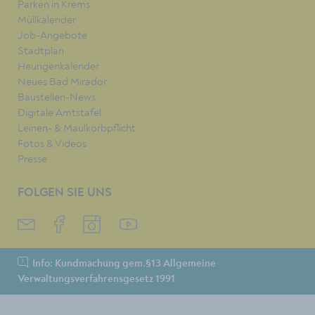
Parken in Krems
Müllkalender
Job-Angebote
Stadtplan
Heurigenkalender
Neues Bad Mirador
Baustellen-News
Digitale Amtstafel
Leinen- & Maulkorbpflicht
Fotos & Videos
Presse
FOLGEN SIE UNS
Info: Kundmachung gem.§13 Allgemeine
Verwaltungsverfahrensgesetz 1991