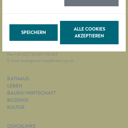
Magistrat der Stadt Krems
Obere Landstraße 4
A-3500 Krems
ALLE COOKIES
SPEICHERN
AKZEPTIEREN
Tel. +43 (0)2732/801-0
Fax +43 (0)2732/801-90 269
E-mail:
buergerservice@krems.gv.at
RATHAUS
LEBEN
BAUEN/WIRTSCHAFT
BILDUNG
KULTUR
QUICKLINKS