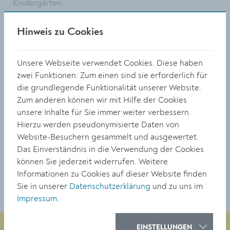
Kindergärten.
Der Kindergartenbesuch ist für Kinder ab 2,5 Jahren
Hinweis zu Cookies
möglich, für jene, die zwischen 1. September 2016 und
31. August 2017 geboren wurden, ist das
Kindergartenjahr 2022/23 verpflichtend. Das nächste
Unsere Webseite verwendet Cookies. Diese haben
Kindergartenjahr beginnt am 5. September 2022. Eltern
zwei Funktionen: Zum einen sind sie erforderlich für
erhalten eine schriftliche Verständigung über die
die grundlegende Funktionalität unserer Website.
tatsächliche Aufnahme in einen Kindergarten.
Zum anderen können wir mit Hilfe der Cookies
unsere Inhalte für Sie immer weiter verbessern.
Nähere Informationen: Amt für Bildung:
Hierzu werden pseudonymisierte Daten von
bildung@krems.gv.at
. T: +432732/801-341 oder -342.
Website-Besuchern gesammelt und ausgewertet.
Das Einverständnis in die Verwendung der Cookies
TEILEN
können Sie jederzeit widerrufen. Weitere
Informationen zu Cookies auf dieser Website finden
Sie in unserer
Datenschutzerklärung
und zu uns im
Impressum
.
EINSTELLUNGEN