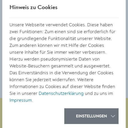
zwischen vier und zehn Jahren eingeladen, selbst
Hinweis zu Cookies
Instrumente auszuprobieren, zu singen und zu tanzen.
Für die Größeren gibt es von 10. bis 16. Juni eine Woche
Unsere Webseite verwendet Cookies. Diese haben
lang die Möglichkeit, sich die verschiedenen
zwei Funktionen: Zum einen sind sie erforderlich für
Instrumentengruppen vertiefter anzuschauen und
die grundlegende Funktionalität unserer Website.
auszuprobieren.
Zum anderen können wir mit Hilfe der Cookies
Weitere Informationen:
www.krems.at/musikschule
unsere Inhalte für Sie immer weiter verbessern.
Hierzu werden pseudonymisierte Daten von
Website-Besuchern gesammelt und ausgewertet.
TEILEN
Das Einverständnis in die Verwendung der Cookies
können Sie jederzeit widerrufen. Weitere
Informationen zu Cookies auf dieser Website finden
Sie in unserer
Datenschutzerklärung
und zu uns im
Impressum
.
EINSTELLUNGEN
Magistrat der Stadt Krems