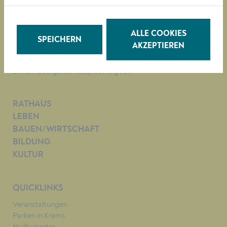
Obere Landstraße 4
A-3500 Krems
ALLE COOKIES
SPEICHERN
AKZEPTIEREN
Tel. +43 (0)2732/801-0
Fax +43 (0)2732/801-90 269
E-mail:
buergerservice@krems.gv.at
RATHAUS
LEBEN
BAUEN/WIRTSCHAFT
BILDUNG
KULTUR
QUICKLINKS
Veranstaltungen
Parken in Krems
Müllkalender